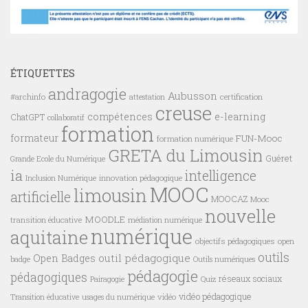
ÉTIQUETTES
andragogie
Aubusson
#archinfo
certification
attestation
creuse
compétences
e-learning
ChatGPT
collaboratif
formation
formateur
FUN-Mooc
formation numérique
GRETA du Limousin
Guéret
Grande Ecole du Numérique
ia
intelligence
innovation pédagogique
Inclusion Numérique
MOOC
limousin
artificielle
MOOCAZ
Mooc
nouvelle
MOODLE
transition éducative
médiation numérique
numérique
aquitaine
objectifs pédagogiques
open
outils
outil pédagogique
Open Badges
badge
Outils numériques
pédagogie
pédagogiques
réseaux sociaux
Pairagogie
Quiz
vidéo pédagogique
vidéo
Transition éducative
usages du numérique