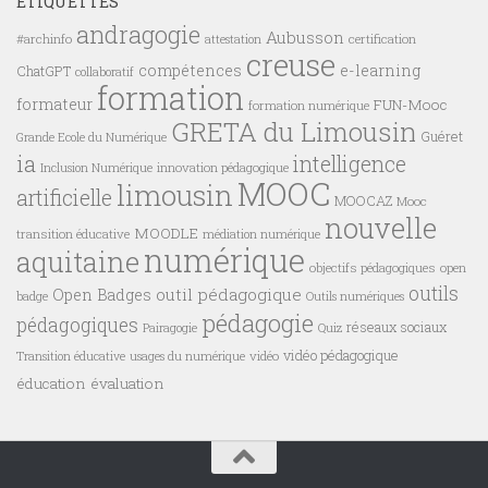
ÉTIQUETTES
andragogie
Aubusson
#archinfo
certification
attestation
creuse
compétences
e-learning
ChatGPT
collaboratif
formation
formateur
FUN-Mooc
formation numérique
GRETA du Limousin
Guéret
Grande Ecole du Numérique
ia
intelligence
innovation pédagogique
Inclusion Numérique
MOOC
limousin
artificielle
MOOCAZ
Mooc
nouvelle
MOODLE
transition éducative
médiation numérique
numérique
aquitaine
objectifs pédagogiques
open
outils
outil pédagogique
Open Badges
badge
Outils numériques
pédagogie
pédagogiques
réseaux sociaux
Pairagogie
Quiz
vidéo pédagogique
vidéo
Transition éducative
usages du numérique
éducation
évaluation