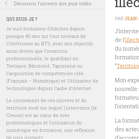
ille
Découvrir l’univers des jeux vidéo
PAR
JEAN-
QUI SUIS-JE ?
Je suis formateur d’Adultes depuis
J’intervi
presque 40 ans sur tous niveaux de
de l’
illec
l’illettrisme au BTS, avec des objectifs
du numéri
aussi divers que l’insertion
formation
professionnelle, le qualifiant en
“
Territoi
Tertiaire, Bâtiment, Tapisserie ou
l’acquisition de compétences clés
Mon expé
(Français – Numérique) et Utilisateur de
technologies depuis l’aube d’internet.
nouvelle 
formateu
Le croisement de ces univers et du
l’orientat
territoire rural sur lequel j’interviens (la
Creuse) est au cœur de mes
La forma
problématiques et l’utilisation du
des acteur
numérique en formation, une réflexion
d’accompa
de tous instants.