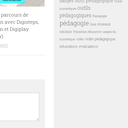
outil pédagogique
Badges
Outils
outils
numériques
 parcours de
pédagogiques
Pairagogie
pédagogie
n avec Digisteps,
réseaux
Quiz
m et Digiplay
sociaux
Transition éducative
usages du
w)
vidéo pédagogique
vidéo
numérique
2022
éducation
évaluation