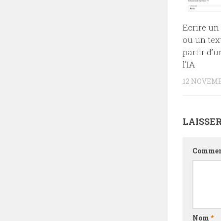
Ecrire un 
ou un tex
partir d’
l’IA
12 NOVEMB
LAISSE
Commen
Nom
*