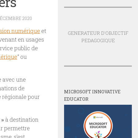
ers
DÉCEMBRE 2020
usion numérique
et
GENERATEUR D'OBJECTIF
ervenant en usages
PEDAGOGIQUE
rvice public de
érique
” ou
e avec une
mations de
MICROSOFT INNOVATIVE
 régionale pour
EDUCATOR
 »
à destination
eur permettre
sme, s’est