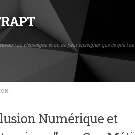
NTRAPT
savoir : on n'enseigne et on ne peut enseigner que ce que l'on 
ION
clusion Numérique et