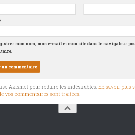
b
gistrer mon nom, mon e-mail et mon site dans le navigateur p
aire.
ilise Akismet pour réduire les indésirables.
En savoir plus s
e vos commentaires sont traitées
.
.