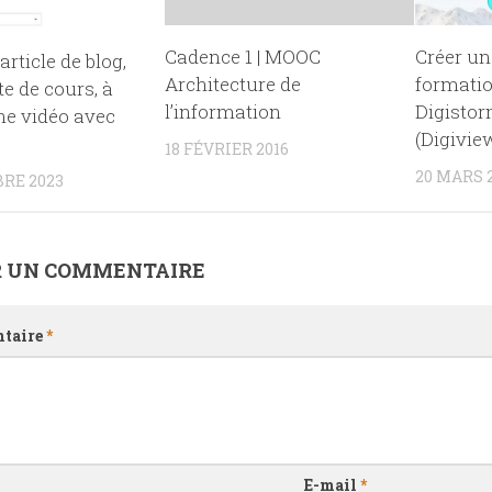
Cadence 1 | MOOC
Créer un
article de blog,
Architecture de
formatio
te de cours, à
l’information
Digistor
une vidéo avec
(Digivie
18 FÉVRIER 2016
20 MARS 
RE 2023
R UN COMMENTAIRE
taire
*
E-mail
*