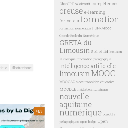
compétences
ChatGPT
collaboratif
creuse
e-learning
formation
formateur
FUN-Mooc
formation numérique
Grande Ecole du Numérique
GRETA du
Limousin
ia
Guéret
Inclusion
innovation pédagogique
Numérique
intelligence artificielle
rique
illectronisme
MOOC
limousin
MOOCAZ
Mooc transition éducative
MOODLE
médiation numérique
nouvelle
aquitaine
numérique
3
objectifs
Open
pédagogiques
open badge