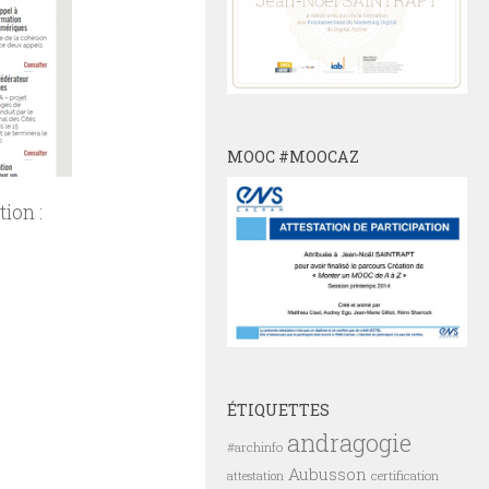
MOOC #MOOCAZ
ion :
ÉTIQUETTES
andragogie
#archinfo
Aubusson
certification
attestation