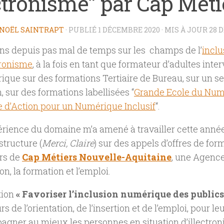
ctronisme” par Cap Méti
NOËL SAINTRAPT
· PUBLIÉ
1 DÉCEMBRE 2020
· MIS À JOUR
28 
ens depuis pas mal de temps sur les champs de l’
incl
tronisme
, à la fois en tant que formateur d’adultes int
que sur des formations Tertiaire de Bureau, sur un se
, sur des formations labellisées “
Grande Ecole du Num
re d’Action pour un Numérique Inclusif
“.
rience du domaine m’a amené à travailler cette anné
structure (
Merci, Claire
) sur des appels d’offres de for
rs de
Cap Métiers Nouvelle-Aquitaine
, une Agence
ion, la formation et l’emploi.
tion
« Favoriser l’inclusion numérique des publics
s de l’orientation, de l’insertion et de l’emploi, pour l
gner au mieux les personnes en situation d’illectroni