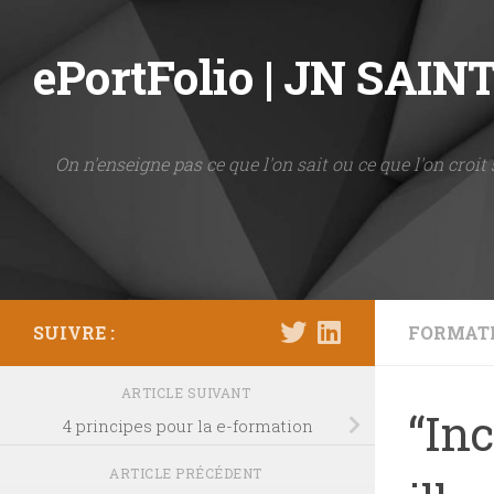
Skip to content
ePortFolio | JN SAI
On n'enseigne pas ce que l'on sait ou ce que l'on croit 
SUIVRE :
FORMAT
ARTICLE SUIVANT
“In
4 principes pour la e-formation
ARTICLE PRÉCÉDENT