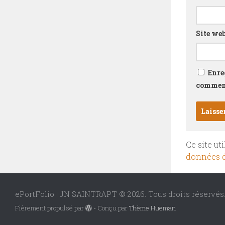
Site we
Enre
comment
Ce site ut
données d
ePortFolio | JN SAINTRAPT © 2026. Tous droits réservés
Fièrement propulsé par
- Conçu par
Thème Hueman