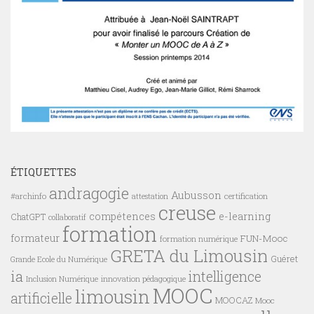
ÉTIQUETTES
andragogie
Aubusson
#archinfo
certification
attestation
creuse
compétences
e-learning
ChatGPT
collaboratif
formation
formateur
FUN-Mooc
formation numérique
GRETA du Limousin
Guéret
Grande Ecole du Numérique
ia
intelligence
innovation pédagogique
Inclusion Numérique
MOOC
limousin
artificielle
MOOCAZ
Mooc