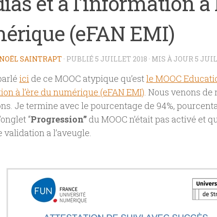
as et à l’information à 
érique (eFAN EMI)
NOËL SAINTRAPT
· PUBLIÉ
5 JUILLET 2018
· MIS À JOUR
5 JUI
 parlé
ici
de ce MOOC atypique qu’est
le MOOC Educatio
tion à l’ère du numérique (eFAN EMI)
. Nous venons de 
ons. Je termine avec le pourcentage de 94%, pourcent
’onglet “
Progression”
du MOOC n’était pas activé et que
e validation a l’aveugle.