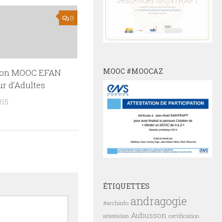
0
MOOC #MOOCAZ
tion MOOC EFAN
r d’Adultes
015
ÉTIQUETTES
andragogie
#archinfo
Aubusson
certification
attestation