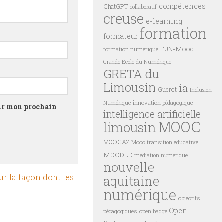
compétences
ChatGPT
collaboratif
creuse
e-learning
formation
formateur
FUN-Mooc
formation numérique
Grande Ecole du Numérique
GRETA du
Limousin
ia
Guéret
Inclusion
innovation pédagogique
Numérique
our mon prochain
intelligence artificielle
MOOC
limousin
MOOCAZ
Mooc transition éducative
MOODLE
médiation numérique
nouvelle
ur la façon dont les
aquitaine
numérique
objectifs
Open
pédagogiques
open badge