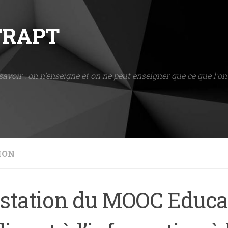
NTRAPT
savoir : on n'enseigne et on ne peut enseigner que ce que l'on 
ION
estation du MOOC Educa