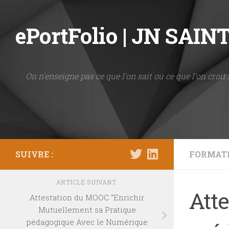
Skip to content
ePortFolio | JN SAI
On n'enseigne pas ce que l'on sait ou ce que l'on croit 
SUIVRE :
FORMAT
ARTICLE SUIVANT
Att
Attestation du MOOC “Enrichir
Mutuellement sa Pratique
pédagogique Avec le Numérique