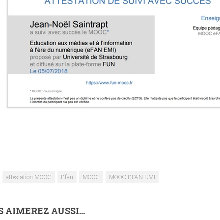
attestation MOOC
Efan
MOOC
MOOC EFAN EMI
 AIMEREZ AUSSI...