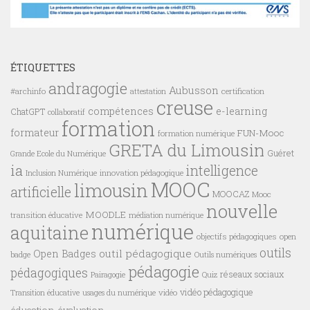
ÉTIQUETTES
andragogie
Aubusson
#archinfo
certification
attestation
creuse
compétences
e-learning
ChatGPT
collaboratif
formation
formateur
FUN-Mooc
formation numérique
GRETA du Limousin
Guéret
Grande Ecole du Numérique
ia
intelligence
innovation pédagogique
Inclusion Numérique
MOOC
limousin
artificielle
MOOCAZ
Mooc
nouvelle
MOODLE
transition éducative
médiation numérique
numérique
aquitaine
objectifs pédagogiques
open
outils
outil pédagogique
Open Badges
badge
Outils numériques
pédagogie
pédagogiques
réseaux sociaux
Pairagogie
Quiz
vidéo pédagogique
vidéo
Transition éducative
usages du numérique
éducation
évaluation