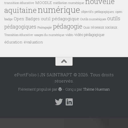
nouvelle
MOODLE
transition éducative
médiation numérique
numérique
aquitaine
objectifs pédagogiques
open
outils
outil pédagogique
Open Badges
badge
Outils numériques
pédagogie
pédagogiques
réseaux sociaux
Pairagogie
Quiz
vidéo pédagogique
vidéo
Transition éducative
usages du numérique
éducation
évaluation
ePortFolio | JN SAINTRAPT © 2026. Tous droits
réservés.
Fièrement propulsé par
- Conçu par
Thème Hueman