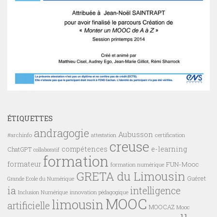
ÉTIQUETTES
andragogie
Aubusson
#archinfo
certification
attestation
creuse
compétences
e-learning
ChatGPT
collaboratif
formation
formateur
FUN-Mooc
formation numérique
GRETA du Limousin
Guéret
Grande Ecole du Numérique
ia
intelligence
innovation pédagogique
Inclusion Numérique
MOOC
limousin
artificielle
MOOCAZ
Mooc