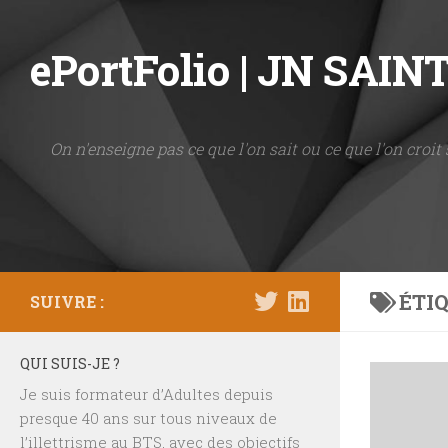
Skip to content
ePortFolio | JN SAI
On n'enseigne pas ce que l'on sait ou ce que l'on croit 
ÉTIQ
SUIVRE :
QUI SUIS-JE ?
Je suis formateur d’Adultes depuis
presque 40 ans sur tous niveaux de
l’illettrisme au BTS, avec des objectifs