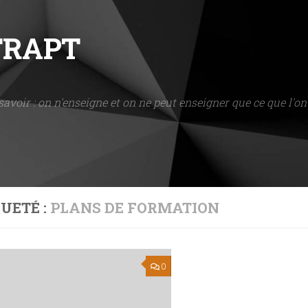
NTRAPT
savoir : on n'enseigne et on ne peut enseigner que ce que l'on 
UETÉ :
PLANS DE FORMATION
0