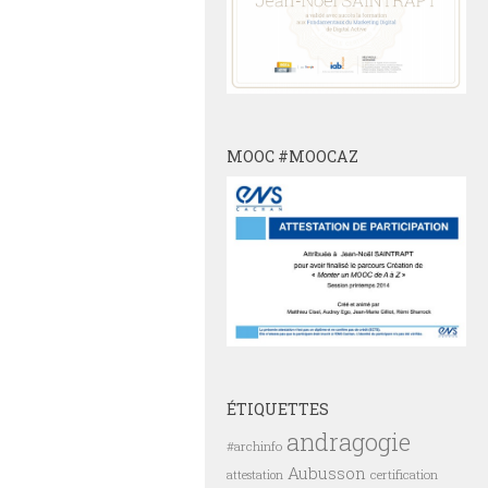
MOOC #MOOCAZ
ÉTIQUETTES
andragogie
#archinfo
Aubusson
certification
attestation