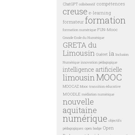
compétences
ChatGPT
collaboratif
creuse
e-learning
formation
formateur
FUN-Mooc
formation numérique
Grande Ecole du Numérique
GRETA du
Limousin
ia
Guéret
Inclusion
innovation pédagogique
Numérique
intelligence artificielle
MOOC
limousin
MOOCAZ
Mooc transition éducative
MOODLE
médiation numérique
nouvelle
aquitaine
numérique
objectifs
Open
pédagogiques
open badge