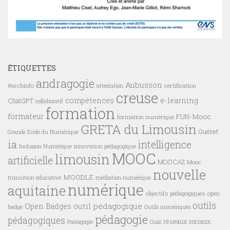
ÉTIQUETTES
andragogie
Aubusson
#archinfo
certification
attestation
creuse
compétences
e-learning
ChatGPT
collaboratif
formation
formateur
FUN-Mooc
formation numérique
GRETA du Limousin
Guéret
Grande Ecole du Numérique
ia
intelligence
innovation pédagogique
Inclusion Numérique
MOOC
limousin
artificielle
MOOCAZ
Mooc
nouvelle
MOODLE
transition éducative
médiation numérique
numérique
aquitaine
objectifs pédagogiques
open
outils
outil pédagogique
Open Badges
badge
Outils numériques
pédagogie
pédagogiques
réseaux sociaux
Pairagogie
Quiz