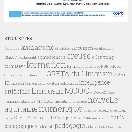
ÉTIQUETTES
andragogie
Aubusson
#archinfo
certification
attestation
creuse
compétences
e-learning
ChatGPT
collaboratif
formation
formateur
FUN-Mooc
formation numérique
GRETA du Limousin
Guéret
Grande Ecole du Numérique
ia
intelligence
innovation pédagogique
Inclusion Numérique
MOOC
limousin
artificielle
MOOCAZ
Mooc
nouvelle
MOODLE
transition éducative
médiation numérique
numérique
aquitaine
objectifs pédagogiques
open
outils
outil pédagogique
Open Badges
badge
Outils numériques
pédagogie
pédagogiques
réseaux sociaux
Pairagogie
Quiz