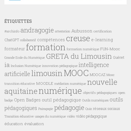
ÉTIQUETTES
andragogie
Aubusson
#archinfo
certification
attestation
creuse
compétences
e-learning
ChatGPT
collaboratif
formation
formateur
FUN-Mooc
formation numérique
GRETA du Limousin
Guéret
Grande Ecole du Numérique
ia
intelligence
innovation pédagogique
Inclusion Numérique
MOOC
limousin
artificielle
MOOCAZ
Mooc
nouvelle
MOODLE
transition éducative
médiation numérique
numérique
aquitaine
objectifs pédagogiques
open
outils
outil pédagogique
Open Badges
badge
Outils numériques
pédagogie
pédagogiques
réseaux sociaux
Pairagogie
Quiz
vidéo pédagogique
vidéo
Transition éducative
usages du numérique
éducation
évaluation