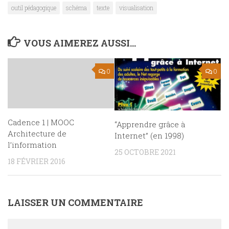
outil pédagogique
schéma
texte
visualisation
VOUS AIMEREZ AUSSI...
0
0
Cadence 1 | MOOC
“Apprendre grâce à
Architecture de
Internet” (en 1998)
l’information
25 OCTOBRE 2021
18 FÉVRIER 2016
LAISSER UN COMMENTAIRE