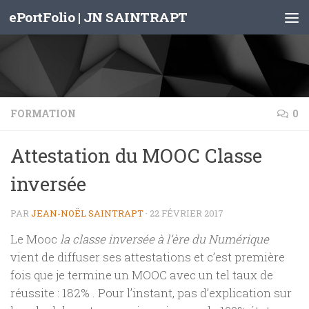
ePortFolio | JN SAINTRAPT
Skip to content
FORMATION
0
Attestation du MOOC Classe
inversée
PAR
JEAN-NOËL SAINTRAPT
·
22 FÉVRIER 2017
Le Mooc
la classe inversée à l’ère du Numérique
vient de diffuser ses attestations et c’est première
fois que je termine un MOOC avec un tel taux de
réussite : 182% . Pour l’instant, pas d’explication sur