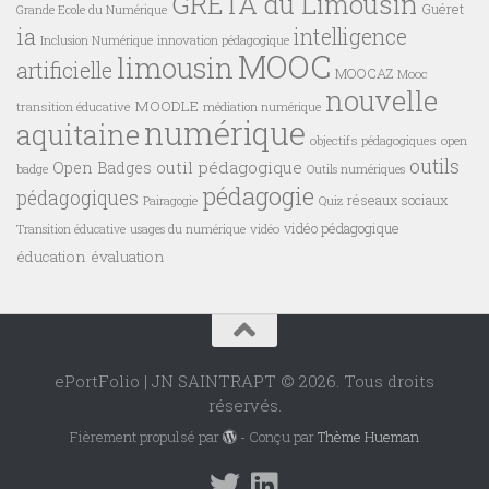
GRETA du Limousin
Guéret
Grande Ecole du Numérique
ia
intelligence
innovation pédagogique
Inclusion Numérique
MOOC
limousin
artificielle
MOOCAZ
Mooc
nouvelle
MOODLE
transition éducative
médiation numérique
numérique
aquitaine
objectifs pédagogiques
open
outils
outil pédagogique
Open Badges
badge
Outils numériques
pédagogie
pédagogiques
réseaux sociaux
Pairagogie
Quiz
vidéo pédagogique
vidéo
Transition éducative
usages du numérique
éducation
évaluation
ePortFolio | JN SAINTRAPT © 2026. Tous droits
réservés.
Fièrement propulsé par
- Conçu par
Thème Hueman