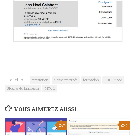
Étiquettes :
attestation
classe inversée
formation
FUN-Mooc
GRETA du Limousin
MOOC
VOUS AIMEREZ AUSSI...
7
2