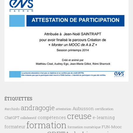
ÉTIQUETTES
andragogie
Aubusson
#archinfo
certification
attestation
creuse
compétences
e-learning
ChatGPT
collaboratif
formation
formateur
FUN-Mooc
formation numérique