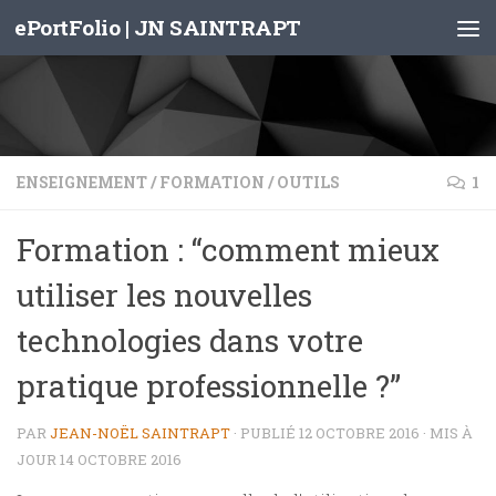
ePortFolio | JN SAINTRAPT
Skip to content
ENSEIGNEMENT
/
FORMATION
/
OUTILS
1
Formation : “comment mieux
utiliser les nouvelles
technologies dans votre
pratique professionnelle ?”
PAR
JEAN-NOËL SAINTRAPT
· PUBLIÉ
12 OCTOBRE 2016
· MIS À
JOUR
14 OCTOBRE 2016