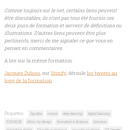
Comme toujours sur le net, certains liens peuvent
être discutables, ils n’ont pas tous été fournis ces
deux jours de formation et servent de définitions ou
illustrations. D’autres liens peuvent être plus
pertinents, merci de me signaler ce que vous en
pensez en commentaires.
A lire sur la même formation :
Jacques Dubois
, sur
Storify
, déroule
les tweets au
long de la formation
Étiquettes :
big data
creuse
deep learning
digital learning
ESENESR
ethics by design
formation à distance
limousin
marketing digital
Musette numérique
nouvelle aquitaine
UX Design