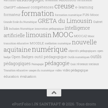
#archinfo
certification
attestation
creuse
compétences
e-learning
ChatGPT
collaboratif
formation
formateur
FUN-Mooc
formation numérique
GRETA du Limousin
Guéret
Grande Ecole du Numérique
ia
intelligence
innovation pédagogique
Inclusion Numérique
MOOC
limousin
artificielle
MOOCAZ
Mooc
nouvelle
MOODLE
transition éducative
médiation numérique
numérique
aquitaine
objectifs pédagogiques
open
outils
outil pédagogique
Open Badges
badge
Outils numériques
pédagogie
pédagogiques
réseaux sociaux
Pairagogie
Quiz
vidéo pédagogique
vidéo
Transition éducative
usages du numérique
éducation
évaluation
ePortFolio | JN SAINTRAPT © 2026. Tous droits