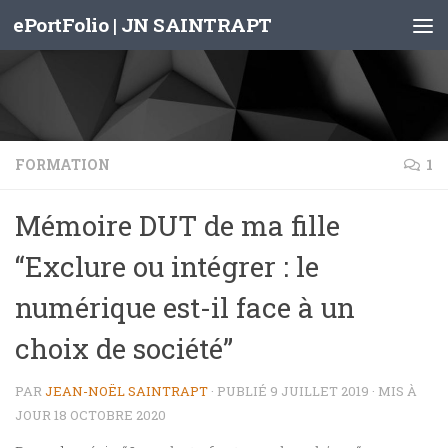
ePortFolio | JN SAINTRAPT
Skip to content
FORMATION
1
Mémoire DUT de ma fille
“Exclure ou intégrer : le
numérique est-il face à un
choix de société”
PAR
JEAN-NOËL SAINTRAPT
· PUBLIÉ
9 JUILLET 2019
· MIS À
JOUR
18 OCTOBRE 2020