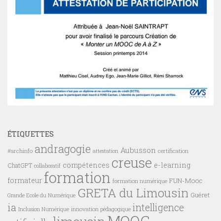
ÉTIQUETTES
andragogie
Aubusson
#archinfo
certification
attestation
creuse
compétences
e-learning
ChatGPT
collaboratif
formation
formateur
FUN-Mooc
formation numérique
GRETA du Limousin
Guéret
Grande Ecole du Numérique
ia
intelligence
innovation pédagogique
Inclusion Numérique
MOOC