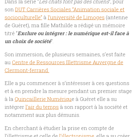
Dans la série “
Les chats font pas des chiens
“, pour
son
DUT Carrières Sociales “Animation sociale et
socioculturelle”
à
l’université de Limoges
(antenne
de Guéret), ma fille Mathilde a rédigé un mémoire
titré “
Exclure ou intégrer : le numérique est-il face à
un choix de société
“.
Son immersion, de plusieurs semaines, s’est faite
au
Centre de Ressources Illettrisme Auvergne de
Clermont-ferrand.
Elle a pu commencer à s’intéresser à ces questions
et à en prendre la mesure pendant un premier stage
à la
Quincaillerie Numériqu
e à Guéret elle a su
intégrer
l’air du temps
à son rapport à la société et
notamment aux plus démunis.
En cherchant à étudier la prise en compte de
l’illettrisme et celle de
l’illectronisme
, elle a su créer