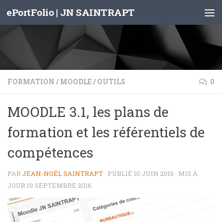
ePortFolio | JN SAINTRAPT
Skip to content
FORMATION
/
MOODLE
/
OUTILS
0
MOODLE 3.1, les plans de
formation et les référentiels de
compétences
PAR
JEAN-NOËL SAINTRAPT
· PUBLIÉ
10 JUIN 2016
· MIS À
JOUR
19 SEPTEMBRE 2016