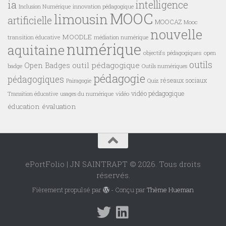
ia
intelligence
innovation pédagogique
Inclusion Numérique
MOOC
limousin
artificielle
MOOCAZ
Mooc
nouvelle
MOODLE
transition éducative
médiation numérique
numérique
aquitaine
objectifs pédagogiques
open
outils
outil pédagogique
Open Badges
badge
Outils numériques
pédagogie
pédagogiques
réseaux sociaux
Pairagogie
Quiz
vidéo pédagogique
vidéo
Transition éducative
usages du numérique
éducation
évaluation
ePortFolio | JN SAINTRAPT © 2026. Tous droits
réservés.
Fièrement propulsé par
- Conçu par
Thème Hueman