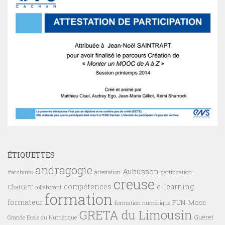
ÉTIQUETTES
andragogie
Aubusson
#archinfo
certification
attestation
creuse
compétences
e-learning
ChatGPT
collaboratif
formation
formateur
FUN-Mooc
formation numérique
GRETA du Limousin
Guéret
Grande Ecole du Numérique