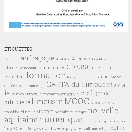
ÉTIQUETTES
andragogie
Aubusson
#archinfo
certification
attestation
creuse
compétences
e-learning
ChatGPT
collaboratif
formation
formateur
FUN-Mooc
formation numérique
GRETA du Limousin
Guéret
Grande Ecole du Numérique
ia
intelligence
innovation pédagogique
Inclusion Numérique
MOOC
limousin
artificielle
MOOCAZ
Mooc
nouvelle
MOODLE
transition éducative
médiation numérique
numérique
aquitaine
objectifs pédagogiques
open
outils
outil pédagogique
Open Badges
badge
Outils numériques