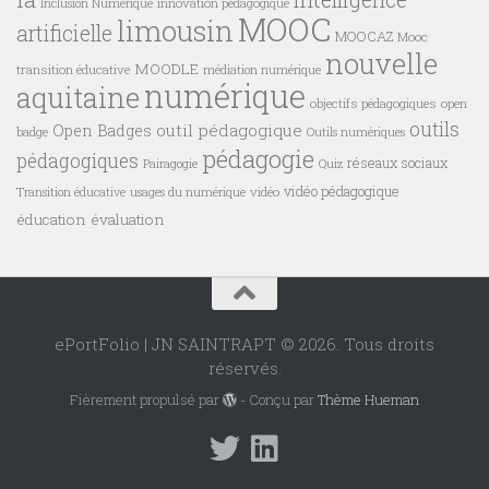
innovation pédagogique
Inclusion Numérique
MOOC
limousin
artificielle
MOOCAZ
Mooc
nouvelle
MOODLE
transition éducative
médiation numérique
numérique
aquitaine
objectifs pédagogiques
open
outils
outil pédagogique
Open Badges
badge
Outils numériques
pédagogie
pédagogiques
réseaux sociaux
Pairagogie
Quiz
vidéo pédagogique
vidéo
Transition éducative
usages du numérique
éducation
évaluation
ePortFolio | JN SAINTRAPT © 2026. Tous droits
réservés.
Fièrement propulsé par
- Conçu par
Thème Hueman