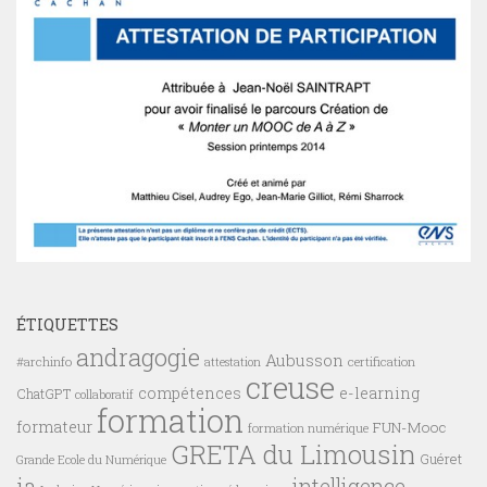
ÉTIQUETTES
andragogie
Aubusson
#archinfo
certification
attestation
creuse
compétences
e-learning
ChatGPT
collaboratif
formation
formateur
FUN-Mooc
formation numérique
GRETA du Limousin
Guéret
Grande Ecole du Numérique
ia
intelligence