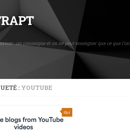
NTRAPT
savoir : on n'enseigne et on ne peut enseigner que ce que l'on 
UETÉ :
YOUTUBE
4