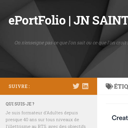
Skip to content
ePortFolio | JN SAI
On n'enseigne pas ce que l'on sait ou ce que l'on croit 
ÉTIQ
SUIVRE :
QUI SUIS-JE ?
Je suis formateur d’Adultes depuis
presque 40 ans sur tous niveaux de
l’illettrisme au BTS, avec des objectifs