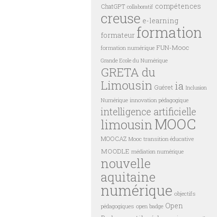
compétences
ChatGPT
collaboratif
creuse
e-learning
formation
formateur
FUN-Mooc
formation numérique
Grande Ecole du Numérique
GRETA du
Limousin
ia
Guéret
Inclusion
innovation pédagogique
Numérique
intelligence artificielle
MOOC
limousin
MOOCAZ
Mooc transition éducative
MOODLE
médiation numérique
nouvelle
aquitaine
numérique
objectifs
Open
pédagogiques
open badge