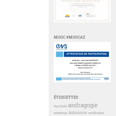
MOOC #MOOCAZ
ÉTIQUETTES
andragogie
#archinfo
Aubusson
certification
attestation