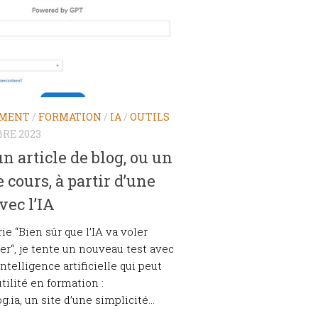
EMENT
/
FORMATION
/
IA
/
OUTILS
RE 2023
un article de blog, ou un
e cours, à partir d’une
vec l’IA
ie “Bien sûr que l’IA va voler
er“, je tente un nouveau test avec
intelligence artificielle qui peut
tilité en formation :
.ia, un site d’une simplicité...