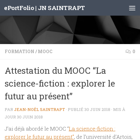
ePortFolio | JN SAINTRAPT
Skip to content
FORMATION
/
MOOC
0
Attestation du MOOC “La
science-fiction : explorer le
futur au présent”
PAR
JEAN-NOËL SAINTRAPT
· PUBLIÉ
30 JUIN 2018
· MIS À
JOUR
30 JUIN 2018
J’ai déjà abordé le MOOC “
La science-fiction :
explorer le futur au présent”
, de l’université d’Artois,