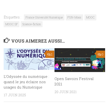
Étiquettes :
France Université Numérique
FUN-Mooc
MOOC
MOOC SF
Science-fiction
VOUS AIMEREZ AUSSI...
2
0
L’Odyssée du numérique :
Open Savoirs Festival
quand le jeu éclaire nos
2021
usages du Numérique
20 JUIN 2021
17 JUIN 2025