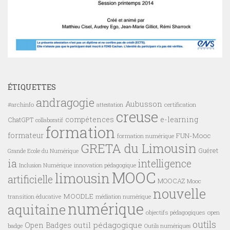
ÉTIQUETTES
andragogie
Aubusson
#archinfo
certification
attestation
creuse
compétences
e-learning
ChatGPT
collaboratif
formation
formateur
FUN-Mooc
formation numérique
GRETA du Limousin
Guéret
Grande Ecole du Numérique
ia
intelligence
innovation pédagogique
Inclusion Numérique
MOOC
limousin
artificielle
MOOCAZ
Mooc
nouvelle
MOODLE
transition éducative
médiation numérique
numérique
aquitaine
objectifs pédagogiques
open
outils
outil pédagogique
Open Badges
badge
Outils numériques