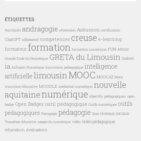
ÉTIQUETTES
andragogie
Aubusson
#archinfo
certification
attestation
creuse
compétences
e-learning
ChatGPT
collaboratif
formation
formateur
FUN-Mooc
formation numérique
GRETA du Limousin
Guéret
Grande Ecole du Numérique
ia
intelligence
innovation pédagogique
Inclusion Numérique
MOOC
limousin
artificielle
MOOCAZ
Mooc
nouvelle
MOODLE
transition éducative
médiation numérique
numérique
aquitaine
objectifs pédagogiques
open
outils
outil pédagogique
Open Badges
badge
Outils numériques
pédagogie
pédagogiques
réseaux sociaux
Pairagogie
Quiz
vidéo pédagogique
vidéo
Transition éducative
usages du numérique
éducation
évaluation