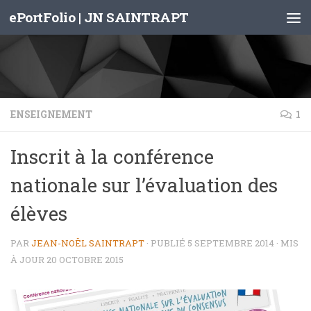
ePortFolio | JN SAINTRAPT
Skip to content
ENSEIGNEMENT
1
Inscrit à la conférence
nationale sur l’évaluation des
élèves
PAR
JEAN-NOËL SAINTRAPT
· PUBLIÉ
5 SEPTEMBRE 2014
· MIS
À JOUR
20 OCTOBRE 2015