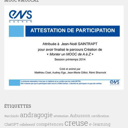
MOOC #MOOCAZ
ÉTIQUETTES
andragogie
Aubusson
#archinfo
certification
attestation
creuse
compétences
e-learning
ChatGPT
collaboratif