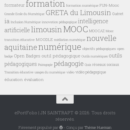
formation
formateur
FUN-Mooc
formation numérique
GRETA du Limousin
Guéret
Grande Ecole du Numérique
ia
intelligence
innovation pédagogique
Inclusion Numérique
MOOC
limousin
artificielle
MOOCAZ
Mooc
nouvelle
MOODLE
transition éducative
médiation numérique
numérique
aquitaine
objectifs pédagogiques
open
outils
outil pédagogique
Open Badges
badge
Outils numériques
pédagogie
pédagogiques
réseaux sociaux
Pairagogie
Quiz
vidéo pédagogique
vidéo
Transition éducative
usages du numérique
éducation
évaluation
ePortFolio | JN SAINTRAPT © 2026. Tous droits
réservés.
Fièrement propulsé par
- Conçu par
Thème Hueman