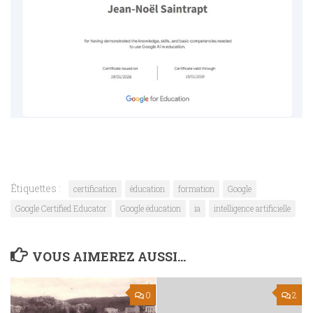
Étiquettes :
certification
éducation
formation
Google
Google Certified Educator
Google éducation
ia
intelligence artificielle
VOUS AIMEREZ AUSSI...
0
2