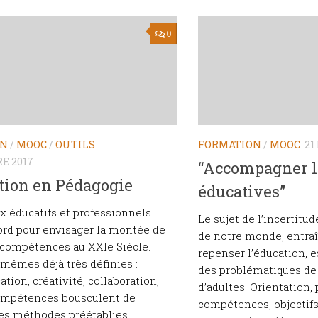
0
ON
/
MOOC
/
OUTILS
FORMATION
/
MOOC
21
E 2017
“Accompagner le
tion en Pédagogie
éducatives”
x éducatifs et professionnels
Le sujet de l’incertitu
ord pour envisager la montée de
de notre monde, entraî
 compétences au XXIe Siècle.
repenser l’éducation, 
 mêmes déjà très définies :
des problématiques de 
ion, créativité, collaboration,
d’adultes. Orientation, 
compétences bousculent de
compétences, objectif
s méthodes préétablies...