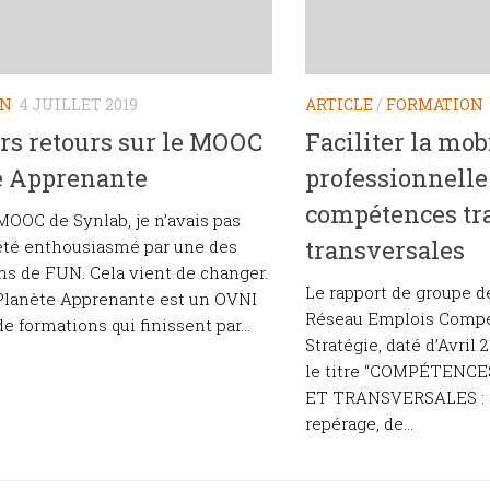
ON
4 JUILLET 2019
ARTICLE
/
FORMATION
rs retours sur le MOOC
Faciliter la mob
e Apprenante
professionnelle
compétences tra
MOOC de Synlab, je n’avais pas
transversales
été enthousiasmé par une des
ns de FUN. Cela vient de changer.
Le rapport de groupe de
lanète Apprenante est un OVNI
Réseau Emplois Compé
e formations qui finissent par...
Stratégie, daté d’Avril 
le titre “COMPÉTEN
ET TRANSVERSALES : Q
repérage, de...