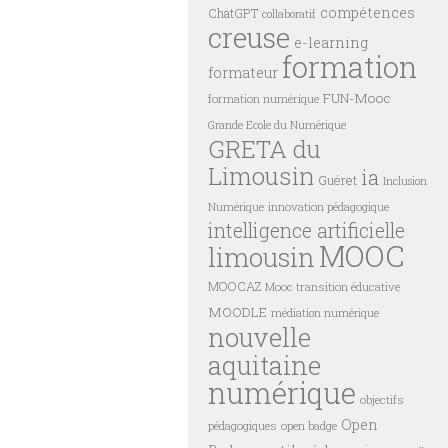
compétences
ChatGPT
collaboratif
creuse
e-learning
formation
formateur
FUN-Mooc
formation numérique
Grande Ecole du Numérique
GRETA du
Limousin
ia
Guéret
Inclusion
innovation pédagogique
Numérique
intelligence artificielle
MOOC
limousin
MOOCAZ
Mooc transition éducative
MOODLE
médiation numérique
nouvelle
aquitaine
numérique
objectifs
Open
pédagogiques
open badge