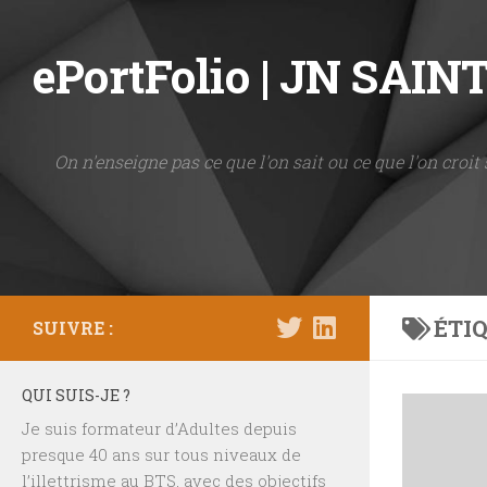
Skip to content
ePortFolio | JN SAI
On n'enseigne pas ce que l'on sait ou ce que l'on croit 
ÉTIQ
SUIVRE :
QUI SUIS-JE ?
Je suis formateur d’Adultes depuis
presque 40 ans sur tous niveaux de
l’illettrisme au BTS, avec des objectifs