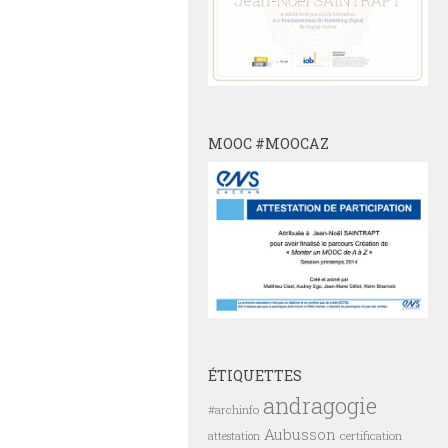
MOOC #MOOCAZ
ÉTIQUETTES
andragogie
#archinfo
Aubusson
certification
attestation