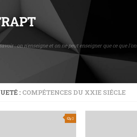
NTRAPT
savoir : on n'enseigne et on ne peut enseigner que ce que l'on 
UETÉ :
COMPÉTENCES DU XXIE SIÉCLE
0