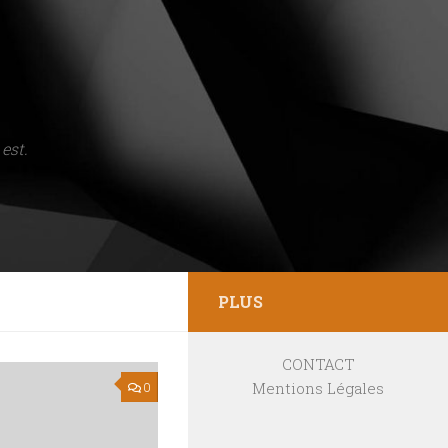
est.
PLUS
CONTACT
Mentions Légales
0