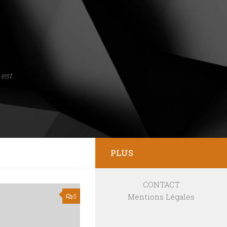
est.
PLUS
CONTACT
Mentions Légales
5