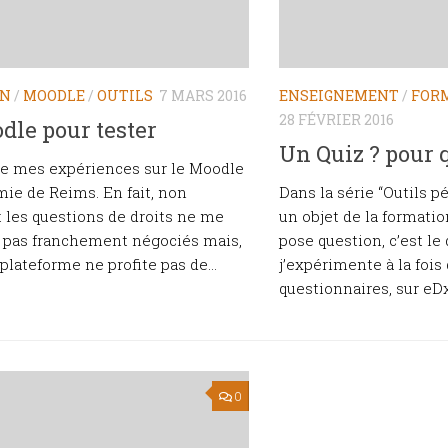
ON
/
MOODLE
/
OUTILS
7 MARS 2016
ENSEIGNEMENT
/
FOR
28 FÉVRIER 2016
dle pour tester
Un Quiz ? pour q
 de mes expériences sur le Moodle
mie de Reims. En fait, non
Dans la série “Outils pé
les questions de droits ne me
un objet de la formati
t pas franchement négociés mais,
pose question, c’est le
 plateforme ne profite pas de...
j’expérimente à la fois 
questionnaires, sur eDx 
0