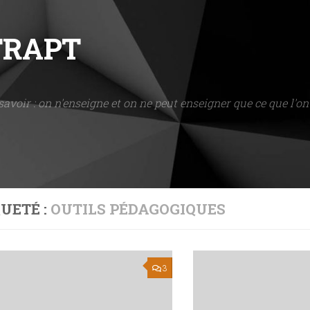
NTRAPT
savoir : on n'enseigne et on ne peut enseigner que ce que l'on 
UETÉ :
OUTILS PÉDAGOGIQUES
3