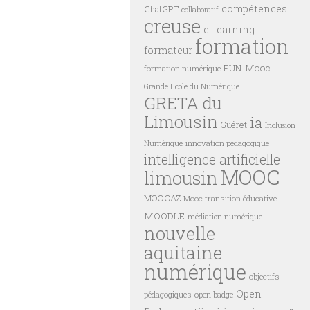
compétences
ChatGPT
collaboratif
creuse
e-learning
formation
formateur
FUN-Mooc
formation numérique
Grande Ecole du Numérique
GRETA du
Limousin
ia
Guéret
Inclusion
innovation pédagogique
Numérique
intelligence artificielle
MOOC
limousin
MOOCAZ
Mooc transition éducative
MOODLE
médiation numérique
nouvelle
aquitaine
numérique
objectifs
Open
pédagogiques
open badge