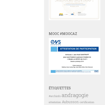
MOOC #MOOCAZ
ÉTIQUETTES
andragogie
#archinfo
Aubusson
certification
attestation