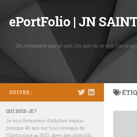
Skip to content
ePortFolio | JN SAI
On n'enseigne pas ce que l'on sait ou ce que l'on croit 
ÉTIQ
SUIVRE :
QUI SUIS-JE ?
Je suis formateur d’Adultes depuis
presque 40 ans sur tous niveaux de
l’illettrisme au BTS, avec des objectifs