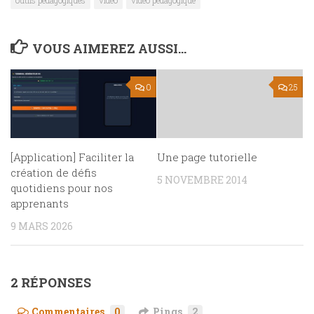
VOUS AIMEREZ AUSSI...
0
25
[Application] Faciliter la
Une page tutorielle
création de défis
5 NOVEMBRE 2014
quotidiens pour nos
apprenants
9 MARS 2026
2 RÉPONSES
Commentaires
0
Pings
2