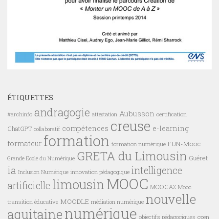
ÉTIQUETTES
andragogie
Aubusson
#archinfo
certification
attestation
creuse
compétences
e-learning
ChatGPT
collaboratif
formation
formateur
FUN-Mooc
formation numérique
GRETA du Limousin
Guéret
Grande Ecole du Numérique
ia
intelligence
innovation pédagogique
Inclusion Numérique
MOOC
limousin
artificielle
MOOCAZ
Mooc
nouvelle
MOODLE
transition éducative
médiation numérique
numérique
aquitaine
objectifs pédagogiques
open