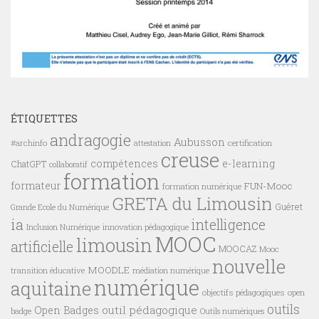
ÉTIQUETTES
andragogie
Aubusson
#archinfo
certification
attestation
creuse
compétences
e-learning
ChatGPT
collaboratif
formation
formateur
FUN-Mooc
formation numérique
GRETA du Limousin
Guéret
Grande Ecole du Numérique
ia
intelligence
innovation pédagogique
Inclusion Numérique
MOOC
limousin
artificielle
MOOCAZ
Mooc
nouvelle
MOODLE
transition éducative
médiation numérique
numérique
aquitaine
objectifs pédagogiques
open
outils
outil pédagogique
Open Badges
badge
Outils numériques