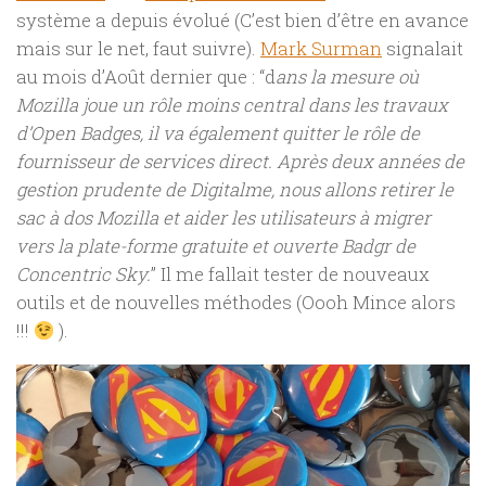
système a depuis évolué (C’est bien d’être en avance
mais sur le net, faut suivre).
Mark Surman
signalait
au mois d’Août dernier que : “d
ans la mesure où
Mozilla joue un rôle moins central dans les travaux
d’Open Badges, il va également quitter le rôle de
fournisseur de services direct.
Après deux années de
gestion prudente de Digitalme, nous allons retirer le
sac à dos Mozilla et aider les utilisateurs à migrer
vers la plate-forme gratuite et ouverte Badgr de
Concentric Sky.
” Il me fallait tester de nouveaux
outils et de nouvelles méthodes (Oooh Mince alors
!!!
).