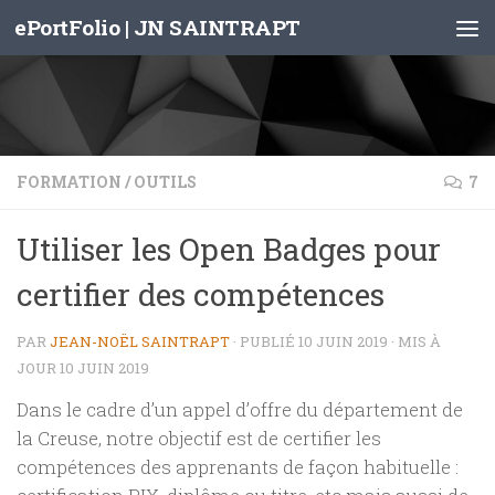
ePortFolio | JN SAINTRAPT
Skip to content
FORMATION
/
OUTILS
7
Utiliser les Open Badges pour
certifier des compétences
PAR
JEAN-NOËL SAINTRAPT
· PUBLIÉ
10 JUIN 2019
· MIS À
JOUR
10 JUIN 2019
Dans le cadre d’un appel d’offre du département de
la Creuse, notre objectif est de certifier les
compétences des apprenants de façon habituelle :