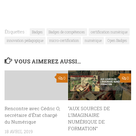
Étiquettes :
Badges
Badges de compétences
certification numérique
innovation pédagogique
micro-certification
numérique
Open Badges
VOUS AIMEREZ AUSSI...
0
0
Rencontre avec Cédric O,
“AUX SOURCES DE
secrétaire d’État chargé
L’IMAGINAIRE
du Numérique
NUMÉRIQUE DE
FORMATION”
18 AVRIL 2019