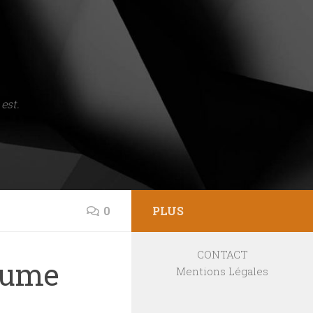
est.
0
PLUS
CONTACT
laume
Mentions Légales