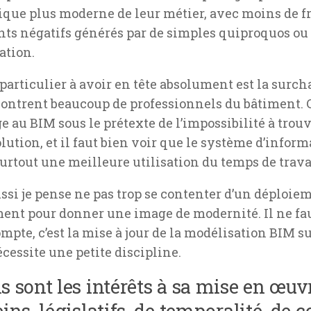
ique plus moderne de leur métier, avec moins de fr
ts négatifs générés par de simples quiproquos o
ation.
particulier à avoir en tête absolument est la surch
ontrent beaucoup de professionnels du bâtiment. C
ge au BIM sous le prétexte de l’impossibilité à tro
olution, et il faut bien voir que le système d’infor
urtout une meilleure utilisation du temps de trava
aussi je pense ne pas trop se contenter d’un déploi
nt pour donner une image de modernité. Il ne fau
mpte, c’est la mise à jour de la modélisation BIM su
écessite une petite discipline.
s sont les intérêts à sa mise en œuvre
eins, législatifs, de temporalité, de