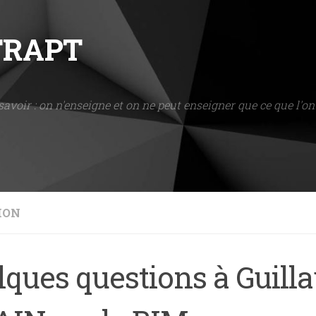
NTRAPT
savoir : on n'enseigne et on ne peut enseigner que ce que l'on 
ION
lques questions à Guil