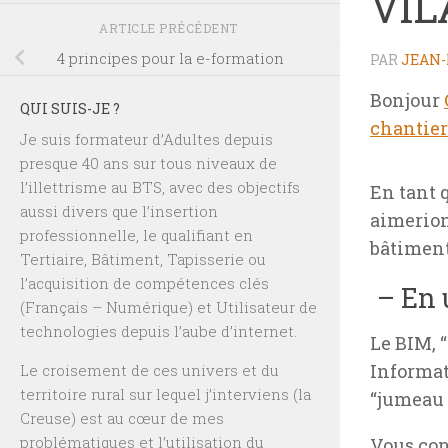
VIL
ARTICLE PRÉCÉDENT
4 principes pour la e-formation
PAR
JEAN-
Bonjour
QUI SUIS-JE ?
chantie
Je suis formateur d’Adultes depuis
presque 40 ans sur tous niveaux de
l’illettrisme au BTS, avec des objectifs
En tant 
aussi divers que l’insertion
aimerion
professionnelle, le qualifiant en
bâtiment
Tertiaire, Bâtiment, Tapisserie ou
l’acquisition de compétences clés
– En 
(Français – Numérique) et Utilisateur de
technologies depuis l’aube d’internet.
Le BIM, “
Informat
Le croisement de ces univers et du
territoire rural sur lequel j’interviens (la
“jumeau 
Creuse) est au cœur de mes
problématiques et l’utilisation du
Vous con