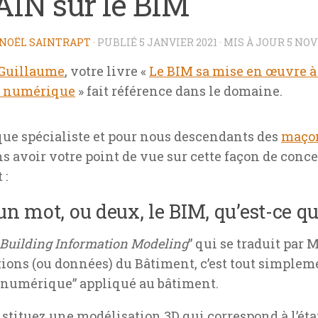
AIN sur le BIM
NOËL SAINTRAPT
· PUBLIÉ
5 JANVIER 2021
· MIS À JOUR
5 NOV
Guillaume
, votre livre «
Le BIM sa mise en œuvre à
r numérique
» fait référence dans le domaine.
que spécialiste et pour nous descendants des
maçon
s avoir votre point de vue sur cette façon de conce
 :
un mot, ou deux, le BIM, qu’est-ce que
Building Information Modeling
” qui se traduit par 
ions (ou données) du Bâtiment, c’est tout simplem
numérique” appliqué au bâtiment.
stituez une modélisation 3D qui correspond à l’éta