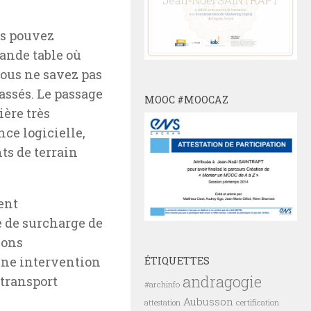
us pouvez
ande table où
ous ne savez pas
passés. Le passage
MOOC #MOOCAZ
ère très
nce logicielle,
ts de terrain
ent
e de surcharge de
ions
une intervention
ÉTIQUETTES
andragogie
transport
#archinfo
Aubusson
certification
attestation