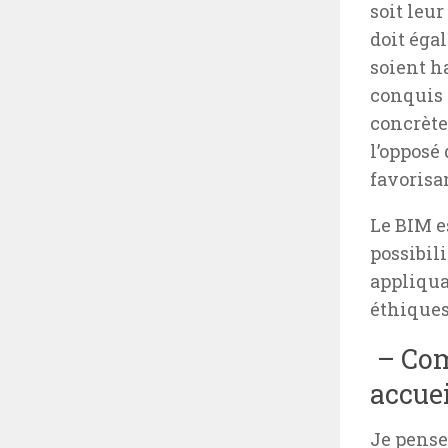
soit leur
doit égal
soient ha
conquis 
concrète
l’opposé
favorisan
Le BIM es
possibili
appliqua
éthiques
– Com
accuei
Je pense