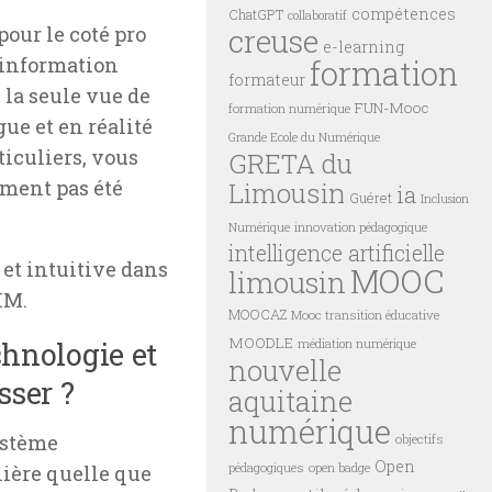
compétences
ChatGPT
collaboratif
creuse
pour le coté pro
e-learning
formation
 information
formateur
 la seule vue de
FUN-Mooc
formation numérique
ue et en réalité
Grande Ecole du Numérique
ticuliers, vous
GRETA du
ement pas été
Limousin
ia
Guéret
Inclusion
innovation pédagogique
Numérique
intelligence artificielle
 et intuitive dans
MOOC
limousin
IM.
MOOCAZ
Mooc transition éducative
MOODLE
hnologie et
médiation numérique
nouvelle
sser ?
aquitaine
numérique
stème
objectifs
Open
pédagogiques
open badge
ilière quelle que