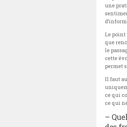
une prat
sentimen
d’inform
Le point 
que renc
le passa
cette év
permet s
Il faut 
uniqueme
ce qui co
ce qui n
– Quel
des fr