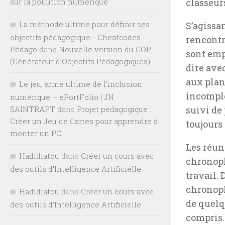
sur la pollution numérique
classeur
La méthode ultime pour définir ses
S’agissa
objectifs pédagogique - Cheatcodes
rencontr
Pédago
dans
Nouvelle version du GOP
sont emp
(Générateur d’Objectifs Pédagogiques)
dire avec
aux plan
Le jeu, arme ultime de l’inclusion
incomplèt
numérique – ePortFolio | JN
SAINTRAPT
dans
Projet pédagogique :
suivi de
Créer un Jeu de Cartes pour apprendre à
toujours
monter un PC
Les réun
Hadidiatou
dans
Créer un cours avec
chronoph
des outils d’Intelligence Artificielle
travail.
chronoph
Hadidiatou
dans
Créer un cours avec
de quelq
des outils d’Intelligence Artificielle
compris.