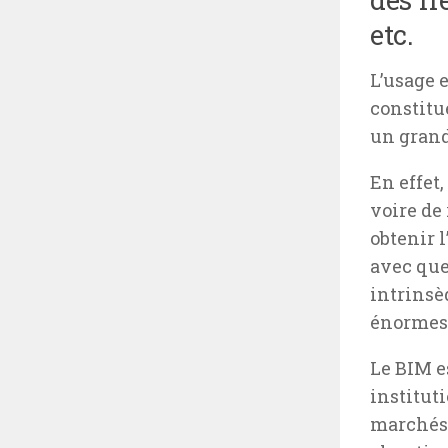
etc.
L’usage e
constit
un grand
En effet,
voire de
obtenir 
avec que
intrinsè
énormes 
Le BIM e
institut
marchés 