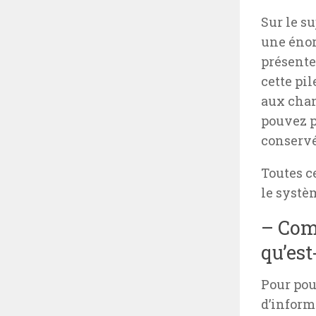
Sur le s
une énor
présente
cette pi
aux chan
pouvez p
conservé
Toutes c
le systè
– Com
qu’est
Pour pou
d’inform