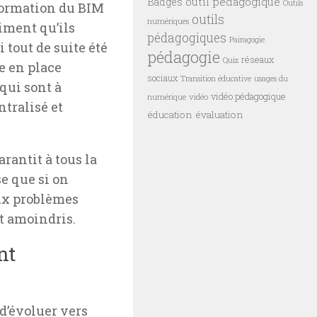
outil pédagogique
Badges
Outils
formation
du BIM
outils
numériques
timent qu’ils
pédagogiques
Pairagogie
 tout de suite été
pédagogie
réseaux
Quiz
e en place
sociaux
Transition éducative
usages du
qui sont à
vidéo pédagogique
vidéo
numérique
ntralisé et
éducation
évaluation
arantit à tous la
se que si on
ux problèmes
t amoindris.
nt
 d’évoluer vers