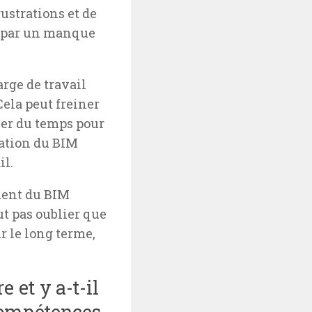
ustrations et de
u par un manque
arge de travail
ela peut freiner
uver du temps pour
mation du BIM
il.
ement du BIM
t pas oublier que
r le long terme,
 et y a-t-il
 compétences,