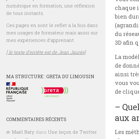
numérique en formation, une réflexion
chaque 
de tous instants.
bien dur
(agrandi
Ces pages en sont le reflet à la fois dans
mes usages de formateur mais aussi sur
du résea
mes expériences d’apprenant.
3D afin qu
[ le texte d’entête est de Jean Jaurès]
La modél
de donné
ainsi tr
MA STRUCTURE : GRETA DU LIMOUSIN
vous voul
de cliqu
– Quel
aux a
COMMENTAIRES RÉCENTS
Les méth
Maël Raty
dans
Une leçon de Twitter