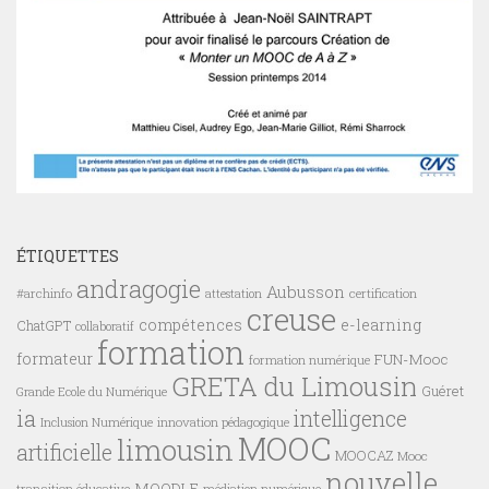
ÉTIQUETTES
andragogie
Aubusson
#archinfo
certification
attestation
creuse
compétences
e-learning
ChatGPT
collaboratif
formation
formateur
FUN-Mooc
formation numérique
GRETA du Limousin
Guéret
Grande Ecole du Numérique
ia
intelligence
innovation pédagogique
Inclusion Numérique
MOOC
limousin
artificielle
MOOCAZ
Mooc
nouvelle
MOODLE
transition éducative