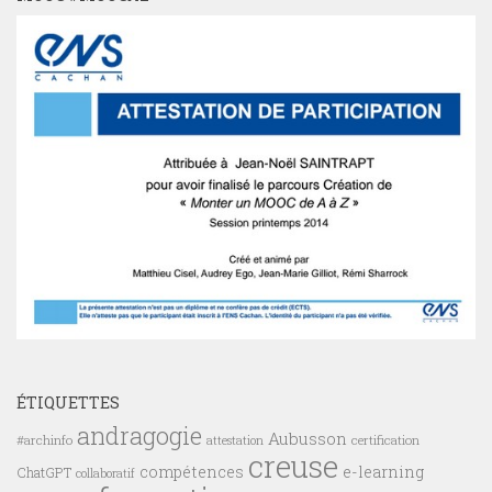
ÉTIQUETTES
andragogie
Aubusson
#archinfo
certification
attestation
creuse
compétences
e-learning
ChatGPT
collaboratif