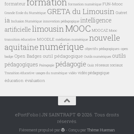
formation
formateur
FUN-Mooc
formation numérique
GRETA du Limousin
Guéret
Grande Ecole du Numérique
ia
intelligence
innovation pédagogique
Inclusion Numérique
MOOC
limousin
artificielle
MOOCAZ
Mooc
nouvelle
MOODLE
transition éducative
médiation numérique
numérique
aquitaine
objectifs pédagogiques
open
outils
outil pédagogique
Open Badges
badge
Outils numériques
pédagogie
pédagogiques
réseaux sociaux
Pairagogie
Quiz
vidéo pédagogique
vidéo
Transition éducative
usages du numérique
éducation
évaluation
ePortFolio | JN SAINTRAPT © 2026. Tous droits
réservés.
Fièrement propulsé par
- Conçu par
Thème Hueman