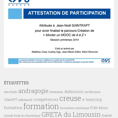
ÉTIQUETTES
andragogie
Aubusson
#archinfo
certification
attestation
creuse
compétences
e-learning
ChatGPT
collaboratif
formation
formateur
FUN-Mooc
formation numérique
GRETA du Limousin
Guéret
Grande Ecole du Numérique