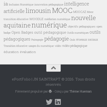
ia
intelligence
innovation pédagogique
Inclusion Numérique
MOOC
limousin
artificielle
MOOCAZ
Mooc
nouvelle
MOODLE
transition éducative
médiation numérique
numérique
aquitaine
objectifs pédagogiques
open
outils
outil pédagogique
Open Badges
badge
Outils numériques
pédagogie
pédagogiques
réseaux sociaux
Pairagogie
Quiz
vidéo pédagogique
vidéo
Transition éducative
usages du numérique
éducation
évaluation
ePortFolio | JN SAINTRAPT © 2026. Tous droits
réservés.
Fièrement propulsé par
- Conçu par
Thème Hueman