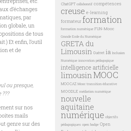
entreprises, etc.
compétences
ChatGPT
collaboratif
creuse
anaux d’échanges
e-learning
formation
ématiques, par
formateur
on globale, un
FUN-Mooc
formation numérique
ropositions de tous
Grande Ecole du Numérique
t.) Et enfin, l’outil
GRETA du
ion et de
Limousin
ia
Guéret
Inclusion
innovation pédagogique
Numérique
intelligence artificielle
MOOC
limousin
MOOCAZ
Mooc transition éducative
eul ou presque,
MOODLE
médiation numérique
 ???
nouvelle
aquitaine
ement sur nos
numérique
boites mails
objectifs
out genre sur des
Open
pédagogiques
open badge