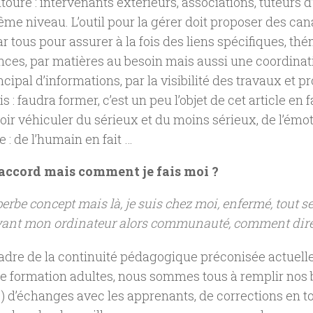
ntoure : intervenants extérieurs, associations, tuteurs d’
me niveau. L’outil pour la gérer doit proposer des c
par tous pour assurer à la fois des liens spécifiques, th
es, par matières au besoin mais aussi une coordinati
ncipal d’informations, par la visibilité des travaux et p
ais : faudra former, c’est un peu l’objet de cet article en fai
oir véhiculer du sérieux et du moins sérieux, de l’émot
e : de l’humain en fait …
’accord mais comment je fais moi ?
erbe concept mais là, je suis chez moi, enfermé, tout s
ant mon ordinateur alors communauté, comment dire
adre de la continuité pédagogique préconisée actuell
e formation adultes, nous sommes tous à remplir nos 
 !) d’échanges avec les apprenants, de corrections en t