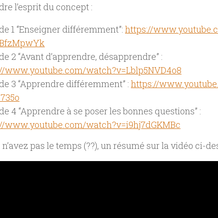
e l’esprit du concept :
de 1 “Enseigner différemment”:
https://www.youtube
fBfzMpwYk
de 2 “Avant d’apprendre, désapprendre” :
s://www.youtube.com/watch?v=Lblp5NVD4o8
de 3 “Apprendre différemment” :
https://www.youtub
6735o
de 4 “Apprendre à se poser les bonnes questions” :
s://www.youtube.com/watch?v=i9hj7dGKMBc
s n’avez pas le temps (??), un résumé sur la vidéo ci-de