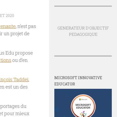
ET 2020
renante
, n’est pas
GENERATEUR D'OBJECTIF
r un projet de
PEDAGOGIQUE
rsus Edu propose
tions
ou d’en
MICROSOFT INNOVATIVE
ançois Taddei
,
EDUCATOR
 en est un des
eportages du
et pour mieux