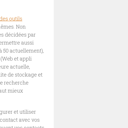
des outils
-mêmes. Non
es décidées par
permettre aussi
à 50 actuellement),
, (Web et appli
ure actuelle,
ite de stockage et
 de recherche
vaut mieux
rer et utiliser
 contact avec vos
jouent vos contacts