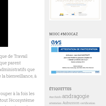
MOOC #MOOCAZ
ique de Travail
t que parent
 administratifs que
la bienveillance, à
ÉTIQUETTES
uper à la fois les
andragogie
#archinfo
 tout l’écosystème
Aubusson
certification
attestation