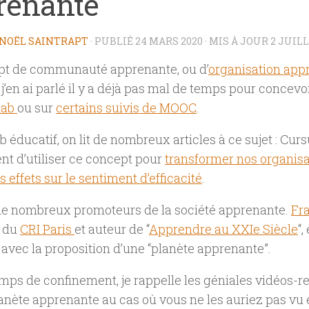
renante
NOËL SAINTRAPT
· PUBLIÉ
24 MARS 2020
· MIS À JOUR
2 JUILL
pt de communauté apprenante, ou d’
organisation app
j’en ai parlé il y a déjà pas mal de temps pour concevoi
lab
ou sur
certains suivis de MOOC
.
b éducatif, on lit de nombreux articles à ce sujet : Cu
t d’utiliser ce concept pour
transformer nos organisa
es effets sur le sentiment d’efficacité
.
 de nombreux promoteurs de la société apprenante.
Fr
r du
CRI Paris
et auteur de “
Apprendre au XXIe Siècle
“,
avec la proposition d’une “planète apprenante”.
mps de confinement, je rappelle les géniales vidéos-r
nète apprenante au cas où vous ne les auriez pas vu 