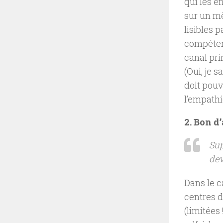
qui les e
sur un mê
lisibles 
compétenc
canal pri
(Oui, je s
doit pouv
l’empathi
2. Bon d
Sup
dev
Dans le c
centres d
(limitées