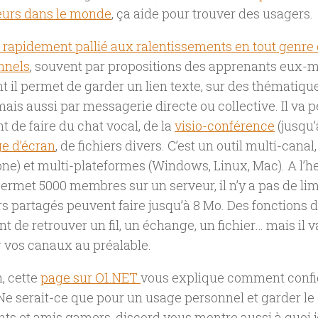
teurs dans le monde
, ça aide pour trouver des usagers.
rapidement pallié aux ralentissements en tout genre 
onnels
, souvent par propositions des apprenants eux
 il permet de garder un lien texte, sur des thématiqu
ais aussi par messagerie directe ou collective. Il va 
t de faire du chat vocal, de la
visio-conférence
(jusqu’
e d’écran
, de fichiers divers. C’est un outil multi-canal
e) et multi-plateformes (Windows, Linux, Mac). A l’he
ermet 5000 membres sur un serveur, il n’y a pas de lim
ers partagés peuvent faire jusqu’à 8 Mo. Des fonctions
t de retrouver un fil, un échange, un fichier… mais il 
 vos canaux au préalable.
, cette
page sur O1.NET
vous explique comment configu
Ne serait-ce que pour un usage personnel et garder le
ts et amis gamers, discord vous montre aussi à quoi 