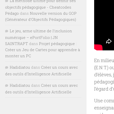
La méthode ultime pour définir ses
objectifs pédagogique - Cheatcodes
Pédago
dans
Nouvelle version du GOP
(Générateur d’Objectifs Pédagogiques)
Le jeu, arme ultime de l’inclusion
numérique – ePortFolio | JN
SAINTRAPT
dans
Projet pédagogique :
Créer un Jeu de Cartes pour apprendre à
monter un PC
En milieu
(E.N.T.) o
Hadidiatou
dans
Créer un cours avec
des outils d’Intelligence Artificielle
d’élèves,
pédagogiq
Hadidiatou
dans
Créer un cours avec
l’égard d
des outils d’Intelligence Artificielle
Une commu
enseignan