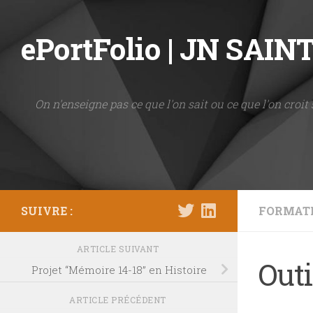
Skip to content
ePortFolio | JN SAI
On n'enseigne pas ce que l'on sait ou ce que l'on croit 
SUIVRE :
FORMAT
ARTICLE SUIVANT
Out
Projet “Mémoire 14-18” en Histoire
ARTICLE PRÉCÉDENT