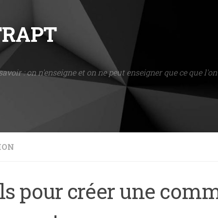
NTRAPT
savoir : on n'enseigne et on ne peut enseigner que ce que l'on 
ION
ils pour créer une com