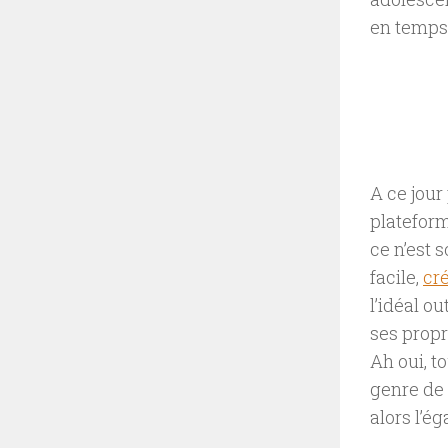
en temps 
A ce jour
plateform
ce n’est 
facile,
cré
l’idéal o
ses propr
Ah oui, t
genre de 
alors l’é