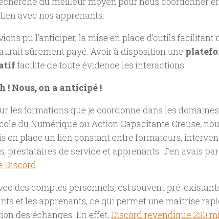
 recherche du meilleur moyen pour nous coordonner en
 lien avec nos apprenants.
ions pu l’anticiper, la mise en place d’outils facilitant 
aurait sûrement payé. Avoir à disposition une
platefo
atif
facilite de toute évidence les interactions
 ! Nous, on a anticipé !
Sur les formations que je coordonne dans les domaine
cole du Numérique ou Action Capacitante Creuse, nou
s en place un lien constant entre formateurs, interven
s, prestataires de service et apprenants. J’en avais par
e Discord
.
avec des comptes personnels, est souvent pré-existant
nts et les apprenants, ce qui permet une maîtrise rap
tion des échanges. En effet,
Discord revendique 250 mi