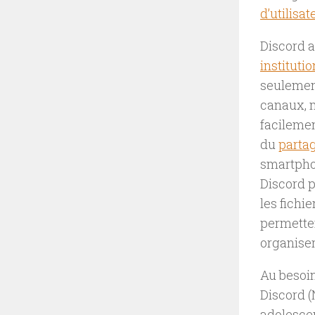
d’utilisa
Discord a
instituti
seulement
canaux, m
facilemen
du
partag
smartphon
Discord p
les fichi
permetten
organiser
Au besoin
Discord (
adolescen