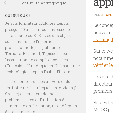
app
Continuité Andragogique
PAR
JEAN-
QUI SUIS-JE ?
Je suis formateur d’Adultes depuis
Le conce
presque 40 ans sur tous niveaux de
nouveau, 
l’illettrisme au BTS, avec des objectifs
learning 
aussi divers que l’insertion
professionnelle, le qualifiant en
Sur le we
Tertiaire, Bâtiment, Tapisserie ou
notammen
l’acquisition de compétences clés
vérifier l
(Français – Numérique) et Utilisateur de
technologies depuis l’aube d’internet.
Il existe
Le croisement de ces univers et du
directeu
territoire rural sur lequel j’interviens (la
premiers 
Creuse) est au cœur de mes
problématiques et l’utilisation du
En ces te
numérique en formation, une réflexion
MOOC pla
de tous instants.