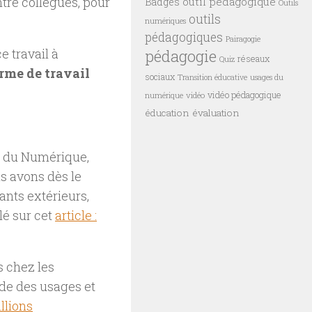
tre collègues, pour
outil pédagogique
Badges
Outils
outils
numériques
pédagogiques
Pairagogie
pédagogie
ce travail à
réseaux
Quiz
rme de travail
sociaux
Transition éducative
usages du
vidéo pédagogique
vidéo
numérique
éducation
évaluation
s du Numérique,
s avons dès le
ants extérieurs,
lé sur cet
article :
s chez les
ide des usages et
llions