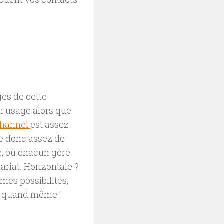
ges de cette
on usage alors que
channel
est assez
he donc assez de
e, où chacun gère
ariat. Horizontale ?
mes possibilités,
ur quand même !