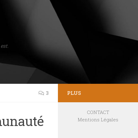
est.
3
PLUS
CONTACT
munauté
Mentions Légales