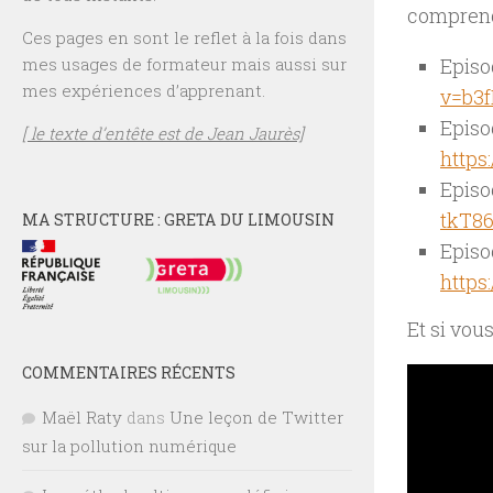
comprendr
Ces pages en sont le reflet à la fois dans
mes usages de formateur mais aussi sur
Episo
mes expériences d’apprenant.
v=b3
Episo
[ le texte d’entête est de Jean Jaurès]
http
Episo
tkT8
MA STRUCTURE : GRETA DU LIMOUSIN
Episo
http
Et si vou
COMMENTAIRES RÉCENTS
Maël Raty
dans
Une leçon de Twitter
sur la pollution numérique