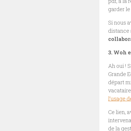
pdf, à la
garder le
Si nous av
distance 
collabor
3. Woh eh
Ah oui ! 
Grande E
départ mi
vacataire
l’usage d
Ce lien, 
intervena
de la ges