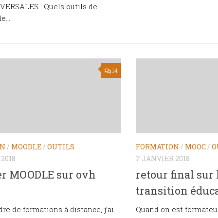
ERSALES : Quels outils de
e...
14
ON
/
MOODLE
/
OUTILS
FORMATION
/
MOOC
/
O
 2018
7 JANVIER 2018
ler MOODLE sur ovh
retour final su
transition éduc
re de formations à distance, j’ai
Quand on est formateur