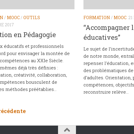
ON
/
MOOC
/
OUTILS
FORMATION
/
MOOC
21
E 2017
“Accompagner le
tion en Pédagogie
éducatives”
x éducatifs et professionnels
Le sujet de l’incertitu
ord pour envisager la montée de
de notre monde, entraî
 compétences au XXIe Siècle.
repenser l’éducation, 
 mêmes déjà très définies :
des problématiques de 
ion, créativité, collaboration,
d’adultes. Orientation, 
compétences bousculent de
compétences, objectif
s méthodes préétablies...
reconstruire relève...
récédente