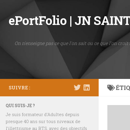
Skip to content
ePortFolio | JN SAI
On n'enseigne pas ce que l'on sait ou ce que l'on croit 
ÉTIQ
SUIVRE :
QUI SUIS-JE ?
Je suis formateur d’Adultes depuis
presque 40 ans sur tous niveaux de
l’illettrisme au BTS, avec des objectifs