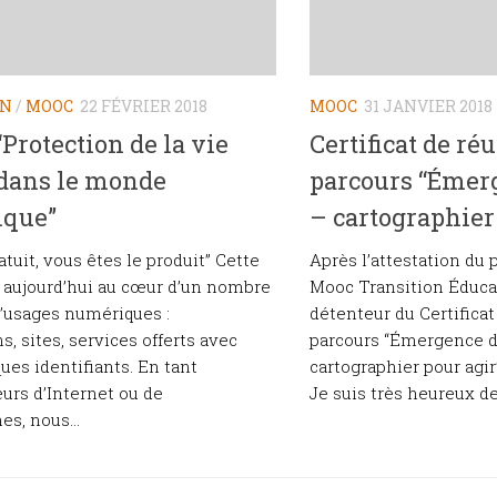
ON
/
MOOC
22 FÉVRIER 2018
MOOC
31 JANVIER 2018
rotection de la vie
Certificat de ré
 dans le monde
parcours “Émerg
que”
– cartographier
ratuit, vous êtes le produit” Cette
Après l’attestation du 
 aujourd’hui au cœur d’un nombre
Mooc Transition Éduca
’usages numériques :
détenteur du Certificat
s, sites, services offerts avec
parcours “Émergence d
ques identifiants. En tant
cartographier pour agir
eurs d’Internet ou de
Je suis très heureux de 
s, nous...