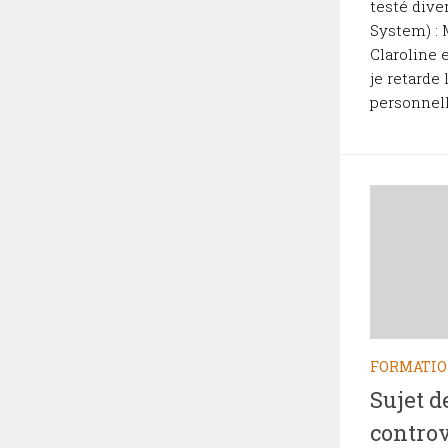
testé div
System) :
Claroline 
je retarde 
personnell
FORMATI
Sujet d
contro