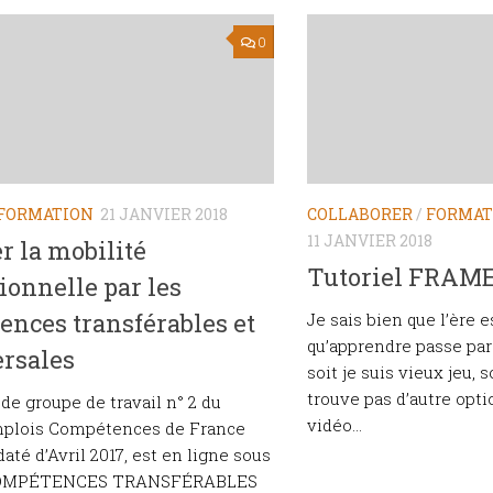
0
FORMATION
21 JANVIER 2018
COLLABORER
/
FORMAT
11 JANVIER 2018
er la mobilité
Tutoriel FRAM
ionnelle par les
nces transférables et
Je sais bien que l’ère e
qu’apprendre passe par
ersales
soit je suis vieux jeu, s
trouve pas d’autre opt
 de groupe de travail n° 2 du
vidéo...
plois Compétences de France
daté d’Avril 2017, est en ligne sous
 “COMPÉTENCES TRANSFÉRABLES