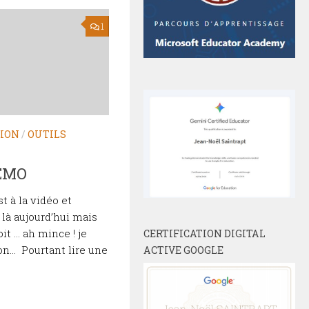
1
ION
/
OUTILS
EMO
st à la vidéo et
 là aujourd’hui mais
oit … ah mince ! je
CERTIFICATION DIGITAL
ion… Pourtant lire une
ACTIVE GOOGLE