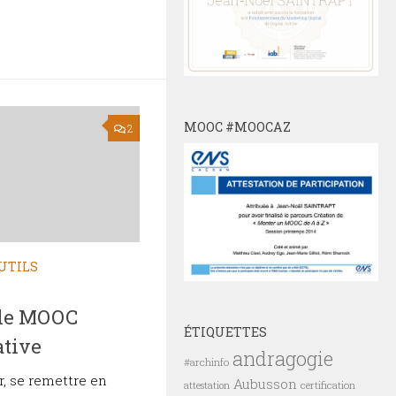
MOOC #MOOCAZ
2
UTILS
r le MOOC
ÉTIQUETTES
ative
andragogie
#archinfo
, se remettre en
Aubusson
certification
attestation