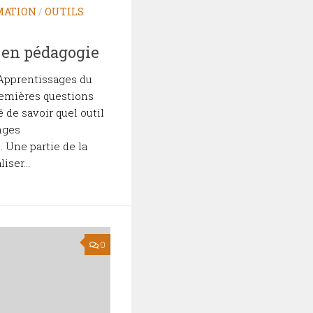
MATION
/
OUTILS
d en pédagogie
 Apprentissages du
emières questions
é de savoir quel outil
nges
 Une partie de la
iser...
0