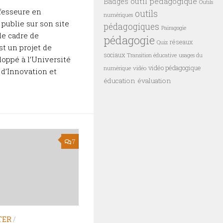
outil pédagogique
Badges
Outils
fesseure en
outils
numériques
publie sur son site
pédagogiques
Pairagogie
 le cadre de
pédagogie
réseaux
Quiz
st un projet de
sociaux
Transition éducative
usages du
oppé à l’Université
vidéo pédagogique
vidéo
numérique
 d’Innovation et
éducation
évaluation
7
TER
/