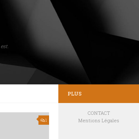
est.
PLUS
CONTACT
Mentions Légales
1