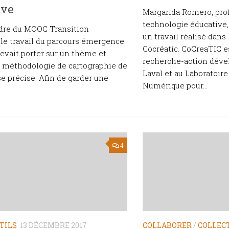
ive
Margarida Romero, pro
technologie éducative, 
adre du MOOC Transition
un travail réalisé dans
 le travail du parcours émergence
Cocréatic. CoCreaTIC e
devait porter sur un thème et
recherche-action dével
 méthodologie de cartographie de
Laval et au Laboratoire
e précise. Afin de garder une
Numérique pour...
4
TILS
13 DÉCEMBRE 2017
COLLABORER
/
COLLEC