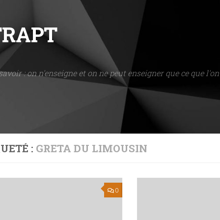
NTRAPT
savoir : on n'enseigne et on ne peut enseigner que ce que l'on 
UETÉ :
GRETA DU LIMOUSIN
0