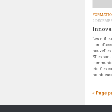
FORMATI
2 DÉCEMBR
Innova
Les milieu
sont d’acc
nouvelles
Elles sont
communicat
etc. Ces 
nombreuse
« Page p