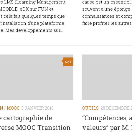
ers LMS (Learning Management
cause est un essentie
 MOODLE, eDX sur FUN et
souvent à une éponge q
et cela fait quelques temps que
connaissances et com
l’installation d’une plateforme
faire profiter les autres 
e. Mes développements sur...
1
ON
/
MOOC
3 JANVIER 2018
OUTILS
28 DÉCEMBRE 
e cartographie de
“Compétences, a
verse MOOC Transition
valeurs” par M