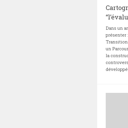
Cartogr
“l’éval
Dans un ar
présenter
Transitio
un Parcour
la constru
controvers
développée