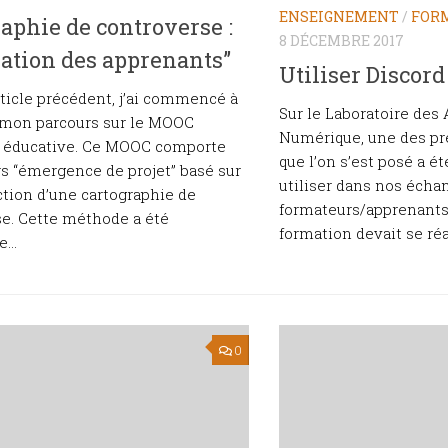
ENSEIGNEMENT
/
FOR
aphie de controverse :
8 DÉCEMBRE 2017
uation des apprenants”
Utiliser Discor
ticle précédent, j’ai commencé à
Sur le Laboratoire des
 mon parcours sur le MOOC
Numérique, une des pr
n éducative. Ce MOOC comporte
que l’on s’est posé a ét
s “émergence de projet” basé sur
utiliser dans nos écha
ction d’une cartographie de
formateurs/apprenants.
e. Cette méthode a été
formation devait se réal
...
0