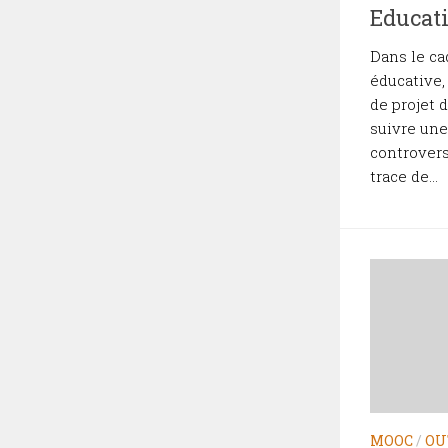
Educat
Dans le c
éducative,
de projet 
suivre une
controvers
trace de...
MOOC
/
OU