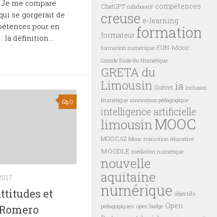
l. Je me compare
compétences
ChatGPT
collaboratif
creuse
ui se gorgerait de
e-learning
pétences pour en
formation
formateur
: la définition...
FUN-Mooc
formation numérique
Grande Ecole du Numérique
GRETA du
Limousin
ia
Guéret
Inclusion
innovation pédagogique
Numérique
0
intelligence artificielle
MOOC
limousin
MOOCAZ
Mooc transition éducative
MOODLE
médiation numérique
nouvelle
aquitaine
2017
numérique
ttitudes et
objectifs
Open
pédagogiques
open badge
. Romero