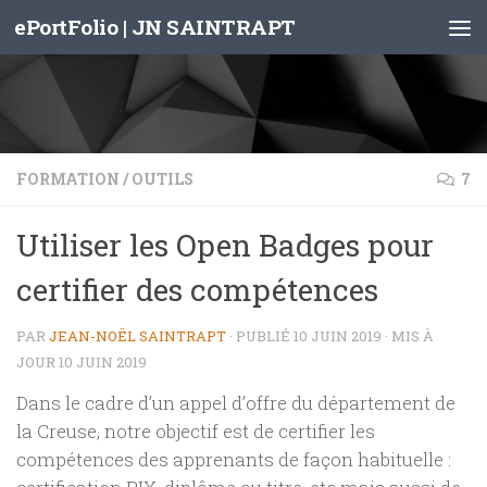
ePortFolio | JN SAINTRAPT
Skip to content
FORMATION
/
OUTILS
7
Utiliser les Open Badges pour
certifier des compétences
PAR
JEAN-NOËL SAINTRAPT
· PUBLIÉ
10 JUIN 2019
· MIS À
JOUR
10 JUIN 2019
Dans le cadre d’un appel d’offre du département de
la Creuse, notre objectif est de certifier les
compétences des apprenants de façon habituelle :