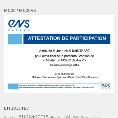
MOOC #MOOCAZ
ÉTIQUETTES
andragogie
Aubusson
#archinfo
certification
attestation