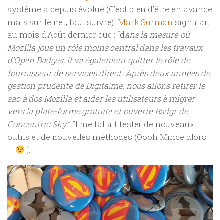
système a depuis évolué (C’est bien d’être en avance
mais sur le net, faut suivre).
Mark Surman
signalait
au mois d’Août dernier que : “d
ans la mesure où
Mozilla joue un rôle moins central dans les travaux
d’Open Badges, il va également quitter le rôle de
fournisseur de services direct.
Après deux années de
gestion prudente de Digitalme, nous allons retirer le
sac à dos Mozilla et aider les utilisateurs à migrer
vers la plate-forme gratuite et ouverte Badgr de
Concentric Sky.
” Il me fallait tester de nouveaux
outils et de nouvelles méthodes (Oooh Mince alors
!!!
).