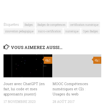
Étiquettes :
Badges
Badges de compétences
certification numérique
innovation pédagogique
micro-certification
numérique
Open Badges
VOUS AIMEREZ AUSSI...
2
1
Jouer avec ChatGPT (en
MOOC Compétences
fait, lui code et mes
numériques et C2i :
apprenants jouent)
Usages du web
17 NOVEMBRE 2023
28 AOÛT 2017